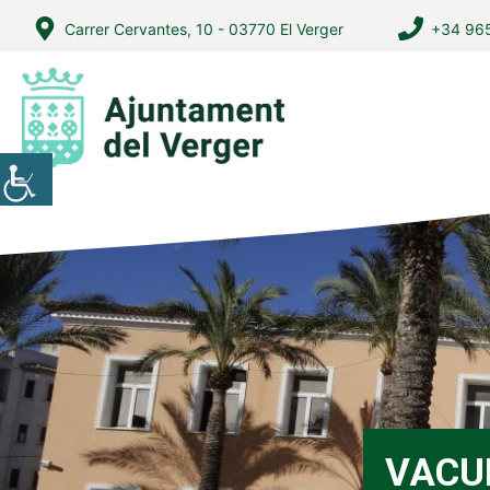
Vés
Carrer Cervantes, 10 - 03770 El Verger
+34 965
al
contingut
VACU