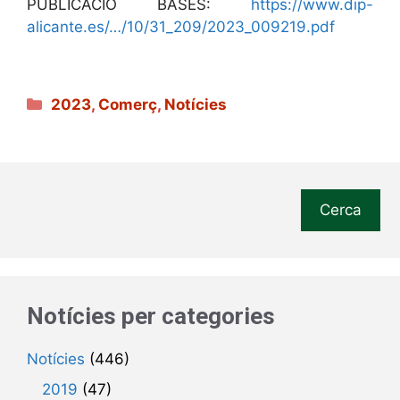
PUBLICACIÓ BASES:
https://www.dip-
alicante.es/…/10/31_209/2023_009219.pdf
Categories
2023
,
Comerç
,
Notícies
Cerca
Notícies per categories
Notícies
(446)
2019
(47)