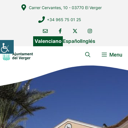
Vés
Carrer Cervantes, 10 - 03770 El Verger
al
contingut
+34 965 75 01 25
Valenciano
Español
Inglés
Menu