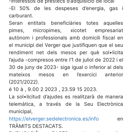
-Interessos de préstecs d’adquisició de local
-El 50% de les despeses d’energia, gas i
carburant.
Seran entitats beneficiàries totes aquelles
pimes, micropimes, xicotet empresariat
autònom i professionals amb domicili fiscal en
el municipi del Verger que justifiquen que el seu
rendiment net dels mesos per què sol•licita
l’ajuda -compresos entre l’1 de juliol de 2022 i el
30 de juny de 2023- siga igual o inferior al dels
mateixos mesos en l’exercici anterior
(2021/2022).
é 10 à , 9.00 2 2023 , 23.59 15 2023.
La sol•licitud d’ajudes es realitzarà de manera
telemàtica, a través de la Seu Electrònica
municipal,
https://elverger.sedelectronica.es/info
en
TRÀMITS DESTACATS.