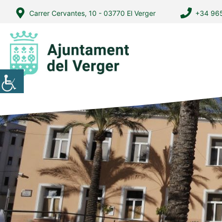
Vés
Carrer Cervantes, 10 - 03770 El Verger
+34 965
al
contingut