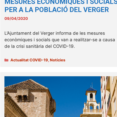
MESURES ECONÒMIQUES I SOCIAL
PER A LA POBLACIÓ DEL VERGER
09/04/2020
L’Ajuntament del Verger informa de les mesures
econòmiques i socials que van a realitzar-se a causa
de la crisi sanitària del COVID-19.
Categories
Actualitat COVID-19
,
Notícies