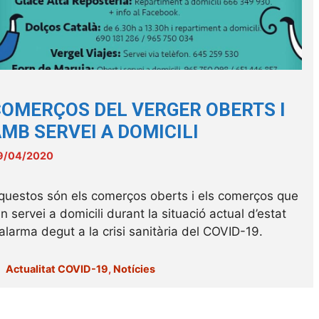
OMERÇOS DEL VERGER OBERTS I
MB SERVEI A DOMICILI
9/04/2020
questos són els comerços oberts i els comerços que
n servei a domicili durant la situació actual d’estat
’alarma degut a la crisi sanitària del COVID-19.
Categories
Actualitat COVID-19
,
Notícies