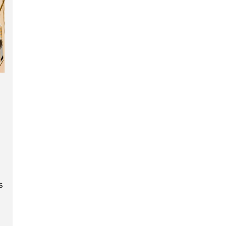
u
s
a