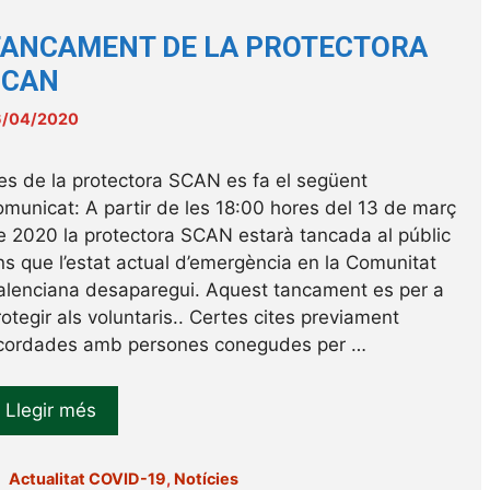
TANCAMENT DE LA PROTECTORA
SCAN
6/04/2020
es de la protectora SCAN es fa el següent
omunicat: A partir de les 18:00 hores del 13 de març
e 2020 la protectora SCAN estarà tancada al públic
ins que l’estat actual d’emergència en la Comunitat
alenciana desaparegui. Aquest tancament es per a
rotegir als voluntaris.. Certes cites previament
cordades amb persones conegudes per …
Llegir més
Categories
Actualitat COVID-19
,
Notícies