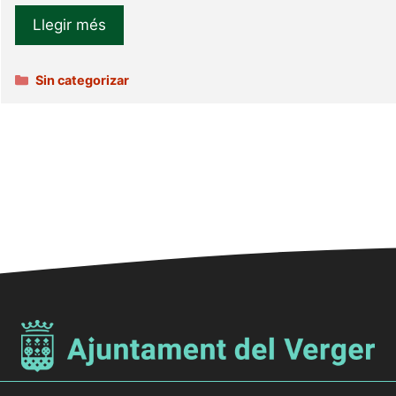
Llegir més
Categories
Sin categorizar