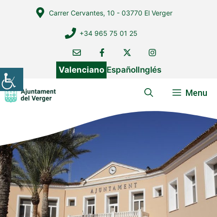
Vés
Carrer Cervantes, 10 - 03770 El Verger
al
contingut
+34 965 75 01 25
Valenciano
Español
Inglés
Menu