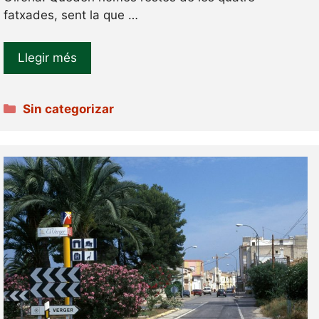
fatxades, sent la que …
Llegir més
Categories
Sin categorizar