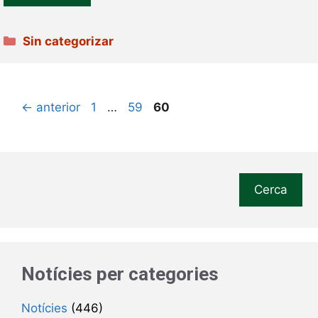
Categories
Sin categorizar
Pàgina
Pàgina
Pàgina
←
anterior
1
…
59
60
Cerca
Notícies per categories
Notícies
(446)