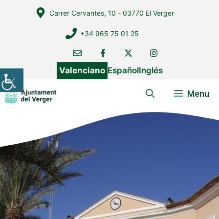
Vés
Carrer Cervantes, 10 - 03770 El Verger
al
contingut
+34 965 75 01 25
Valenciano
Español
Inglés
Menu