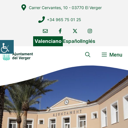
Vés
Carrer Cervantes, 10 - 03770 El Verger
al
contingut
+34 965 75 01 25
Valenciano
Español
Inglés
Menu