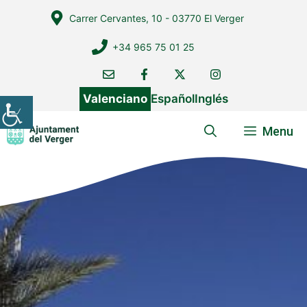
Vés
Carrer Cervantes, 10 - 03770 El Verger
al
contingut
+34 965 75 01 25
Valenciano
Español
Inglés
Menu