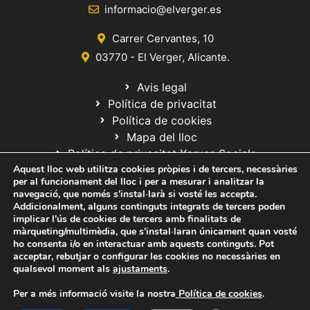
informacio@elverger.es
Carrer Cervantes, 10
03770 - El Verger, Alicante.
Avis legal
Política de privacitat
Política de cookies
Mapa del lloc
Política de privacitat Xarxes Socials
Aquest lloc web utilitza cookies pròpies i de tercers, necessàries
per al funcionament del lloc i per a mesurar i analitzar la
navegació, que només s'instal·larà si vosté les accepta.
Addicionalment, alguns continguts integrats de tercers poden
implicar l'ús de cookies de tercers amb finalitats de
màrqueting/multimèdia, que s'instal·laran únicament quan vosté
ho consenta i/o en interactuar amb aquests continguts. Pot
© 2020 Web desarrollada por el Servicio de Informática de Diputación
acceptar, rebutjar o configurar les cookies no necessàries en
de Alicante
qualsevol moment als
ajustaments
.
Per a més informació visite la nostra
Política de cookies
.