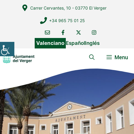
Vés
Carrer Cervantes, 10 - 03770 El Verger
al
contingut
+34 965 75 01 25
Valenciano
Español
Inglés
Menu