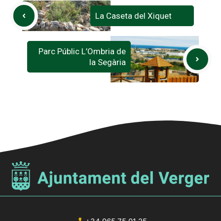
La Caseta del Xiquet
Parc Públic L’Ombria de
la Segària