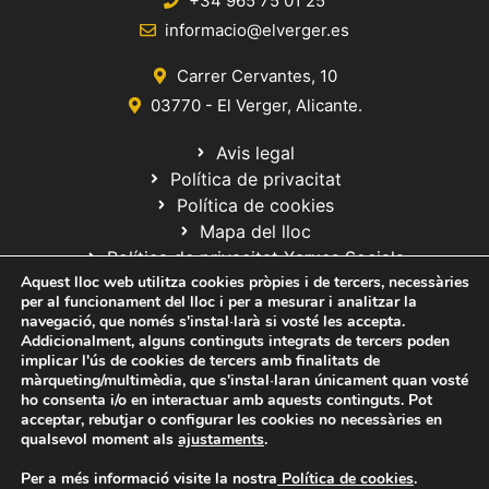
+34 965 75 01 25
informacio@elverger.es
Carrer Cervantes, 10
03770 - El Verger, Alicante.
Avis legal
Política de privacitat
Política de cookies
Mapa del lloc
Política de privacitat Xarxes Socials
Aquest lloc web utilitza cookies pròpies i de tercers, necessàries
per al funcionament del lloc i per a mesurar i analitzar la
navegació, que només s'instal·larà si vosté les accepta.
Addicionalment, alguns continguts integrats de tercers poden
implicar l'ús de cookies de tercers amb finalitats de
màrqueting/multimèdia, que s'instal·laran únicament quan vosté
ho consenta i/o en interactuar amb aquests continguts. Pot
© 2020 Web desarrollada por el Servicio de Informática de Diputación
acceptar, rebutjar o configurar les cookies no necessàries en
de Alicante
qualsevol moment als
ajustaments
.
Per a més informació visite la nostra
Política de cookies
.