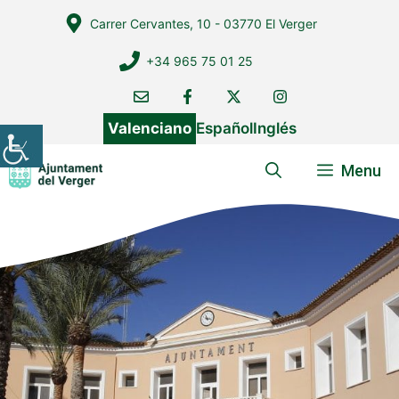
Vés
Carrer Cervantes, 10 - 03770 El Verger
al
contingut
+34 965 75 01 25
Valenciano
Español
Inglés
Menu