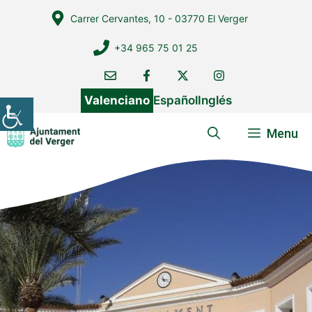
Vés
Carrer Cervantes, 10 - 03770 El Verger
al
contingut
+34 965 75 01 25
Valenciano
Español
Inglés
Menu