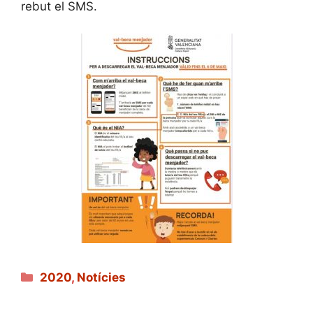
rebut el SMS.
Categories
2020
,
Notícies