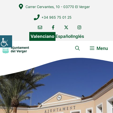
Vés
Carrer Cervantes, 10 - 03770 El Verger
al
contingut
+34 965 75 01 25
Valenciano
Español
Inglés
Menu