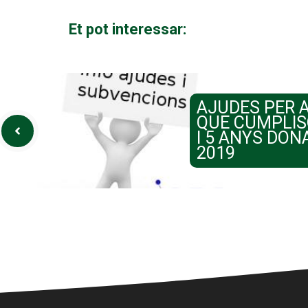
Et pot interessar:
AJUDES PER 
QUE CUMPLIS
I 5 ANYS DON
2019