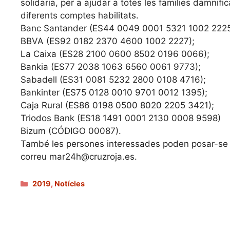
solidaria, per a ajudar a totes les families damnif
diferents comptes habilitats.
Banc Santander (ES44 0049 0001 5321 1002 2225
BBVA (ES92 0182 2370 4600 1002 2227);
La Caixa (ES28 2100 0600 8502 0196 0066);
Bankia (ES77 2038 1063 6560 0061 9773);
Sabadell (ES31 0081 5232 2800 0108 4716);
Bankinter (ES75 0128 0010 9701 0012 1395);
Caja Rural (ES86 0198 0500 8020 2205 3421);
Triodos Bank (ES18 1491 0001 2130 0008 9598)
Bizum (CÓDIGO 00087).
També les persones interessades poden posar-se e
correu mar24h@cruzroja.es.
Categories
2019
,
Notícies