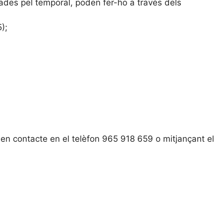
icades pel temporal, poden fer-ho a través dels
);
n contacte en el telèfon 965 918 659 o mitjançant el