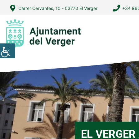
Vés
Carrer Cervantes, 10 - 03770 El Verger
+34 965
al
contingut
EL VERGER