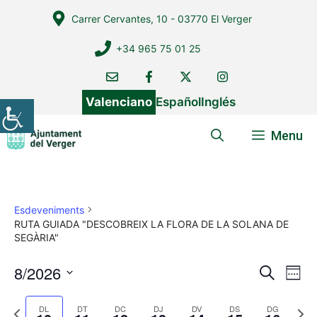
Vés
Carrer Cervantes, 10 - 03770 El Verger
al
contingut
+34 965 75 01 25
Valenciano
Español
Inglés
Menu
Esdeveniments
RUTA GUIADA "DESCOBREIX LA FLORA DE LA SOLANA DE
SEGÀRIA"
8/2026
N
N
C
W
e
a
a
S
e
r
v
e
P
N
e
DL
DT
DC
DJ
DV
DS
DG
v
c