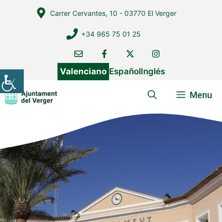
Vés
Carrer Cervantes, 10 - 03770 El Verger
al
contingut
+34 965 75 01 25
Valenciano
Español
Inglés
Menu