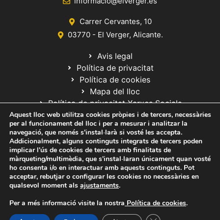
informacio@elverger.es
Carrer Cervantes, 10
03770 - El Verger, Alicante.
Avis legal
Política de privacitat
Política de cookies
Mapa del lloc
Política de privacitat Xarxes Socials
Aquest lloc web utilitza cookies pròpies i de tercers, necessàries
per al funcionament del lloc i per a mesurar i analitzar la
navegació, que només s'instal·larà si vosté les accepta.
Addicionalment, alguns continguts integrats de tercers poden
implicar l'ús de cookies de tercers amb finalitats de
màrqueting/multimèdia, que s'instal·laran únicament quan vosté
ho consenta i/o en interactuar amb aquests continguts. Pot
© 2020 Web desarrollada por el Servicio de Informática de Diputación
acceptar, rebutjar o configurar les cookies no necessàries en
de Alicante
qualsevol moment als
ajustaments
.
Per a més informació visite la nostra
Política de cookies
.
Tanca el bàner de ga