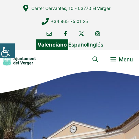
Vés
Carrer Cervantes, 10 - 03770 El Verger
al
contingut
+34 965 75 01 25
Valenciano
Español
Inglés
Menu