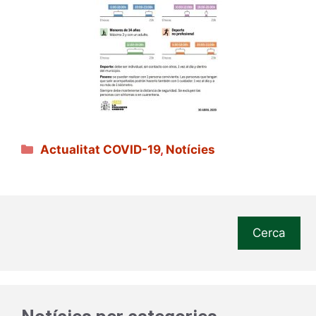
Categories
Actualitat COVID-19
,
Notícies
Cerca