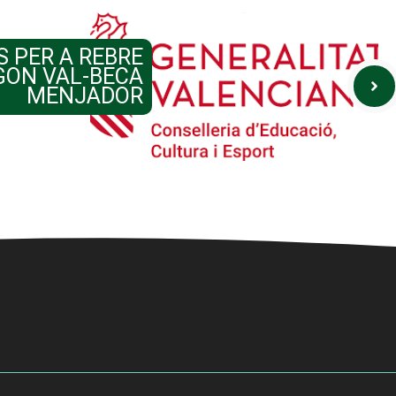
 PER A REBRE
GON VAL-BECA
MENJADOR