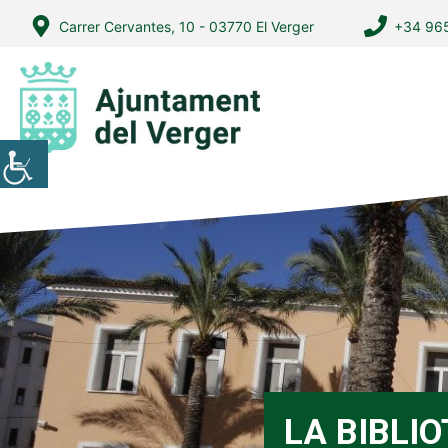
Vés
Carrer Cervantes, 10 - 03770 El Verger
+34 965
al
contingut
LA BIBLI