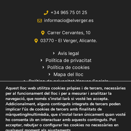
+34 965 75 01 25
informacio@elverger.es
Carrer Cervantes, 10
03770 - El Verger, Alicante.
Avis legal
Política de privacitat
Política de cookies
Mapa del lloc
Política de privacitat Xarxes Socials
Aquest lloc web utilitza cookies pròpies i de tercers, necessàries
per al funcionament del lloc i per a mesurar i analitzar la
navegació, que només s'instal·larà si vosté les accepta.
Addicionalment, alguns continguts integrats de tercers poden
implicar l'ús de cookies de tercers amb finalitats de
màrqueting/multimèdia, que s'instal·laran únicament quan vosté
ho consenta i/o en interactuar amb aquests continguts. Pot
© 2020 Web desarrollada por el Servicio de Informática de Diputación
acceptar, rebutjar o configurar les cookies no necessàries en
de Alicante
qualsevol moment als
ajustaments
.