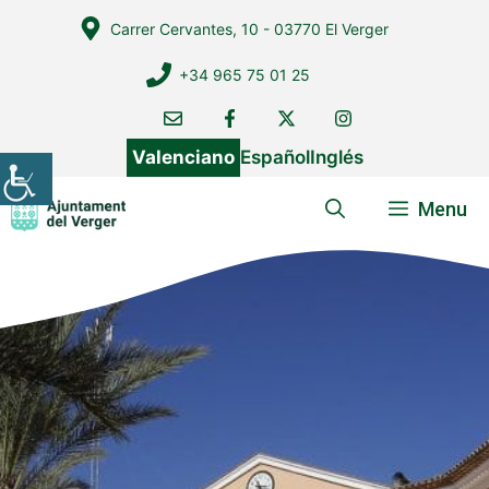
Vés
Carrer Cervantes, 10 - 03770 El Verger
al
contingut
+34 965 75 01 25
Valenciano
Español
Inglés
Menu