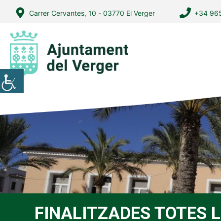
Vés
Carrer Cervantes, 10 - 03770 El Verger
+34 965
al
contingut
FINALITZADES TOTES 