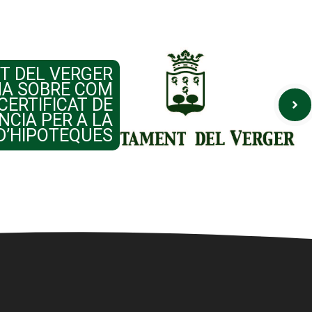
T DEL VERGER
A SOBRE COM
CERTIFICAT DE
NCIA PER A LA
D’HIPOTEQUES