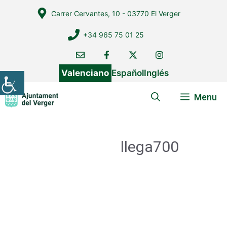
Vés
Carrer Cervantes, 10 - 03770 El Verger
al
contingut
+34 965 75 01 25
Valenciano
Español
Inglés
Menu
llega700