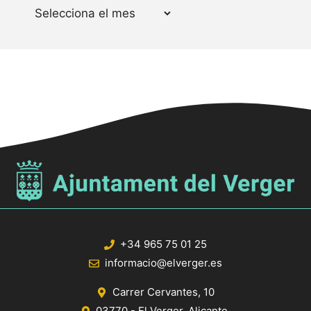
Arxius
+34 965 75 01 25
informacio@elverger.es
Carrer Cervantes, 10
03770 - El Verger, Alicante.