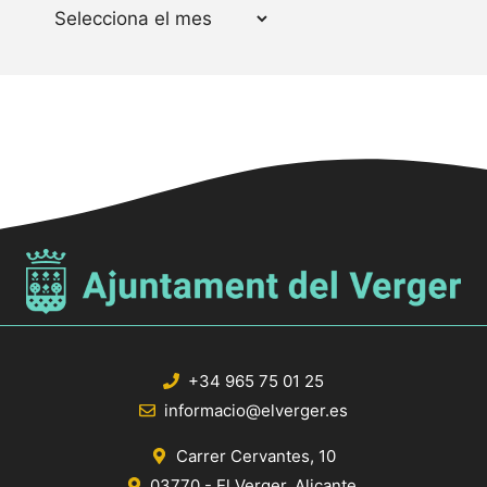
Arxius
+34 965 75 01 25
informacio@elverger.es
Carrer Cervantes, 10
03770 - El Verger, Alicante.