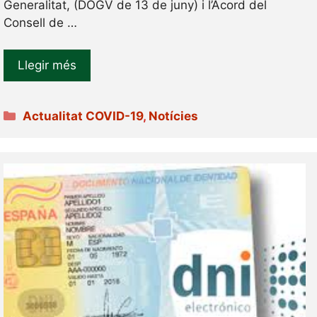
Generalitat, (DOGV de 13 de juny) i l’Acord del
Consell de …
Llegir més
Categories
Actualitat COVID-19
,
Notícies