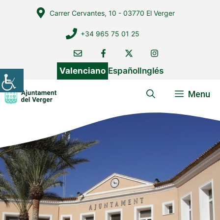
Vés
Carrer Cervantes, 10 - 03770 El Verger
al
contingut
+34 965 75 01 25
Valenciano
Español
Inglés
Menu