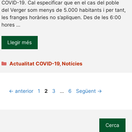
COVID-19. Cal especificar que en el cas del poble
del Verger som menys de 5.000 habitants i per tant,
les franges horàries no s’apliquen. Des de les 6:00
hores …
Llegir més
Categories
Actualitat COVID-19
,
Notícies
Pàgina
Pàgina
Pàgina
Pàgina
←
anterior
1
2
3
…
6
Següent
→
Cerca