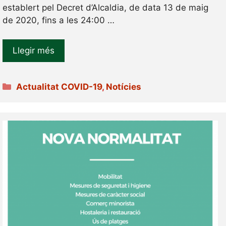
establert pel Decret d’Alcaldia, de data 13 de maig
de 2020, fins a les 24:00 …
Llegir més
Categories
Actualitat COVID-19
,
Notícies