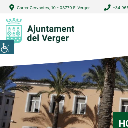
Vés
Carrer Cervantes, 10 - 03770 El Verger
+34 965
al
contingut
H