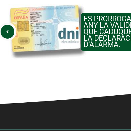
ES PRORROGA
ANY LA VALID
QUE CADUQUE
LA DECLARACI
D’ALARMA.