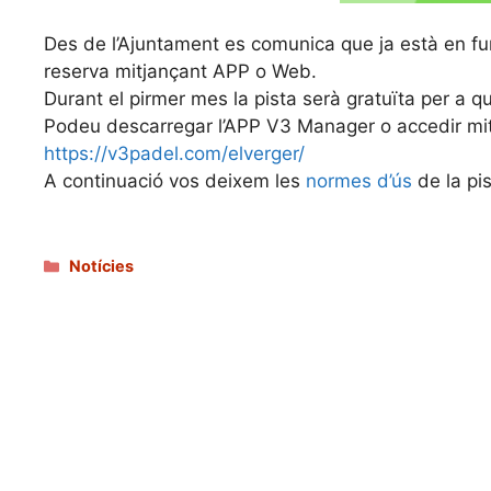
Des de l’Ajuntament es comunica que ja està en f
reserva mitjançant APP o Web.
Durant el pirmer mes la pista serà gratuïta per a q
Podeu descarregar l’APP V3 Manager o accedir mitj
https://v3padel.com/elverger/
A continuació vos deixem les
normes d’ús
de la pi
Categories
Notícies