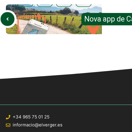
Nova app de C
+34 965 75 01 25
informacio@elverger.es