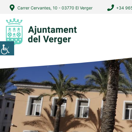
Vés
Carrer Cervantes, 10 - 03770 El Verger
+34 965
al
contingut